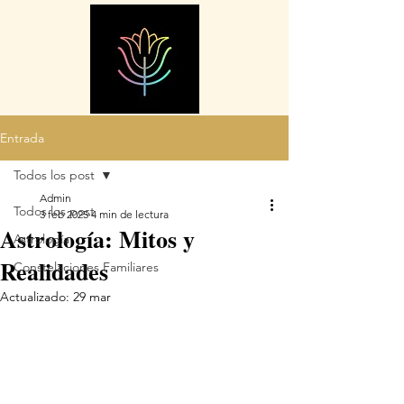
Entrada
Todos los post
Admin
Todos los post
3 feb 2025
4 min de lectura
Astrología: Mitos y
Astrología
Realidades
Constelaciones Familiares
Actualizado:
29 mar