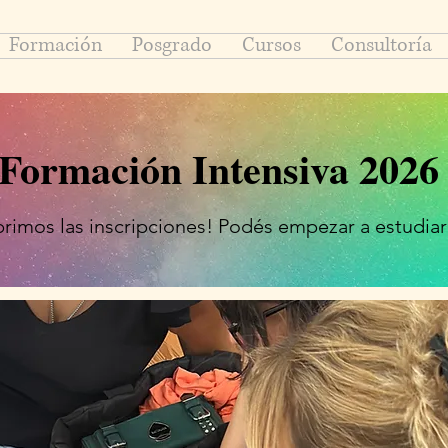
Formación
Posgrado
Cursos
Consultoría
Formación Intensiva 2026
rimos las inscripciones! Podés empezar a estudiar