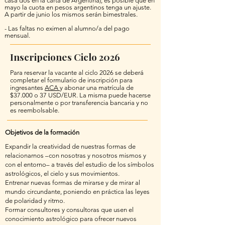
casa dos en la carta de Argentina), es posible que en
mayo la cuota en pesos argentinos tenga un ajuste.
A partir de junio los mismos serán bimestrales.
- Las faltas no eximen al alumno/a del pago
mensual.
Inscripciones Ciclo 2026
Para reservar la vacante al ciclo 2026 se deberá
completar el formulario de inscripción para
ingresantes
ACA
y abonar una matrícula de
$37.000 o 37 USD/EUR. La misma puede hacerse
personalmente o por transferencia bancaria y no
es reembolsable.
Objetivos de la formación
Expandir la creatividad de nuestras formas de
relacionarnos –con nosotras y nosotros mismos y
con el entorno– a través del estudio de los símbolos
astrológicos, el cielo y sus movimientos.
Entrenar nuevas formas de mirarse y de mirar al
mundo circundante, poniendo en práctica las leyes
de polaridad y ritmo.
Formar consultores y consultoras que usen el
conocimiento astrológico para ofrecer nuevos